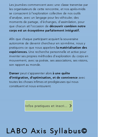
Les journées commencent avec une classe transmise par
les organisateurs de cette rencontre, et nos après-midis
se consacrent à l’exploration collective de nos outils
d’analyse, avec un langage pour les véhiculer, des
moments de partage, d’échanges, d’assimilation, pour
que chacun ait l’occasion de
découvrir combien notre
corps est un écosystème parfaitement intégratif.
Afin que chaque participant acquiert la souveraine
autonomie de devenir chercheur en soi-même, nous y
pratiquons ce que nous appelons
la matérialisation des
expériences.
Une recherche personnelle et active pour
inventer ses propres méthodes d’exploration du corps en
mouvement, avec sa poésie, ses associations, ses visions,
son rapport au monde.
Danser
peut s’apparenter alors
à une quête
d’intégration, d’optimisation, et de connivence
avec
toutes les choses infimes et prodigieuses qui nous
constituent et nous entourent.
Infos pratiques et inscriptions
LABO Axis Syllabus©