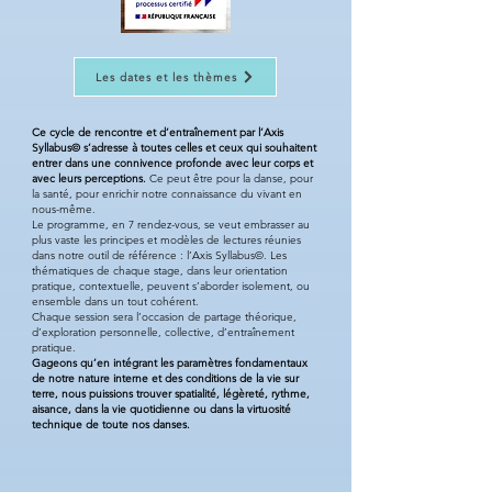
Les dates et les thèmes
Ce cycle de rencontre et d’entraînement par l’Axis
Syllabus© s’adresse à toutes celles et ceux qui souhaitent
entrer dans une connivence profonde avec leur corps et
avec leurs perceptions.
Ce peut être pour la danse, pour
la santé, pour enrichir notre connaissance du vivant en
nous-même.
Le programme, en 7 rendez-vous, se veut embrasser au
plus vaste les principes et modèles de lectures réunies
dans notre outil de référence : l’Axis Syllabus©. Les
thématiques de chaque stage, dans leur orientation
pratique, contextuelle, peuvent s’aborder isolement, ou
ensemble dans un tout cohérent.
Chaque session sera l’occasion de partage théorique,
d’exploration personnelle, collective, d’entraînement
pratique.
Gageons qu’en intégrant les paramètres fondamentaux
de notre nature interne et des conditions de la vie sur
terre, nous puissions trouver spatialité, légèreté, rythme,
aisance, dans la vie quotidienne ou dans la virtuosité
technique de toute nos danses.