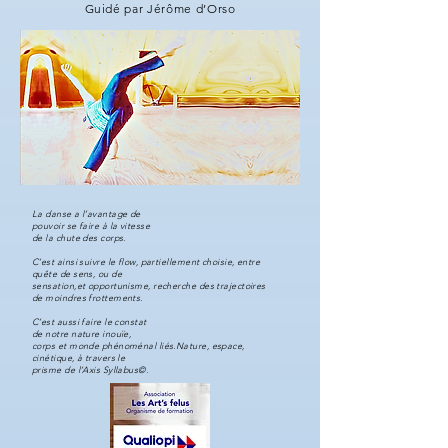
Guidé par Jérôme d’Orso
La danse a l’avantage de
pouvoir se faire à la vitesse
de la chute des corps.
C’est ainsi suivre le flow, partiellement choisie, entre
quête de sens, ou de
sensation,et opportunisme, recherche des trajectoires
de moindres frottements.
C’est aussi faire le constat
de notre nature inouïe,
corps et monde phénoménal liés.Nature, espace,
cinétique, à travers le
prisme de l’Axis Syllabus©.