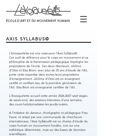
ÉCOLE D'ART ET DU MOUVEMENT HUMAIN
AXIS SYLLABUS©
L’Exosquelette est une oasis pour l’Axis Syllabus©.
Cet outil de référence pour le corps en mouvement et sa
philosophie de la transmission pédagogique imprègne les
propositions de l’école. Ses deux directeurs, Jérôme
d’Orso et Elsa Brion, avec plus de 25 ans d’étude de l’AS,
porte cette expertise dans toutes leurs propositions
d’enseignement. Jérôme d’Orso est un enseignant
certifié et certifiant issu de la première génération de
l’AS. Elsa Brion est enseignante certifiée de l'AS.
L'Exosquelette accueil cette année
2026-2027
sept stages
de week-end, des sessions intensives d’une semaine,
des cours hebdomadaires les jeudis matins.
A l'initiative du danseur, chorégraphe et pédagogue Frey
Faust, et relayé par une communauté de chercheurs
internationaux, l'Axis Syllabus© est un champ d’étude du
corps humain en mouvement fondée, non sur une
esthétique déterminée, mais sur des bases de données
scientifiques.