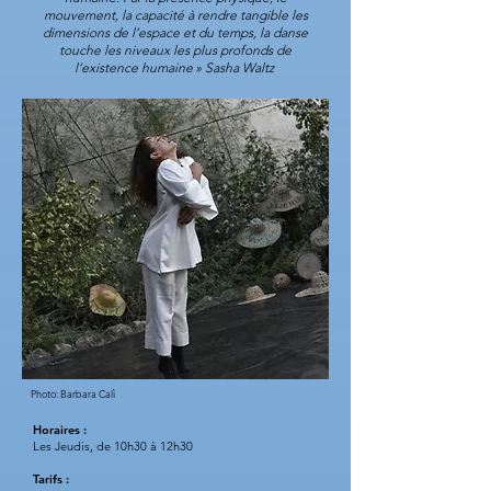
mouvement, la capacité à rendre tangible les
dimensions de l’espace et du temps, la danse
touche les niveaux les plus profonds de
l’existence humaine » Sasha Waltz
Photo: Barbara Calì
Horaires :
Les Jeudis, de 10h30 à 12h30
Tarifs :