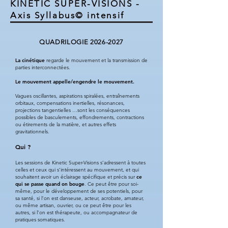
KINETIC SUPER-VISIONS -
Axis Syllabus© intensif
QUADRILOGIE
2026-2027
La cinétique
regarde le mouvement et la transmission de
parties interconnectées.
Le mouvement appelle/engendre le mouvement.
Vagues oscillantes, aspirations spiralées, entraînements
orbitaux, compensations inertielles, résonances,
projections tangentielles …sont les conséquences
possibles de basculements, effondrements, contractions
ou étirements de la matière, et autres effets
gravitationnels.
Qui ?
Les sessions de Kinetic Super-Visions s’adressent à toutes
celles et ceux qui s’intéressent au mouvement, et qui
souhaitent avoir un éclairage spécifique et précis sur
ce
qui se passe quand on bouge
. Ce peut être pour soi-
même, pour le développement de ses potentiels, pour
sa santé, si l’on est danseuse, acteur, acrobate, amateur,
ou même artisan, ouvrier, ou ce peut être pour les
autres, si l’on est thérapeute, ou accompagnateur de
pratiques somatiques.