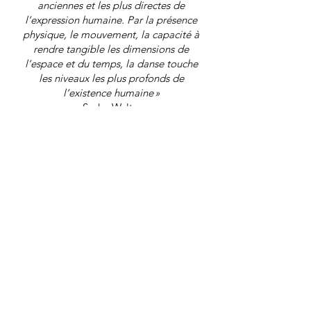
anciennes et les plus directes de
l’expression humaine. Par la présence
physique, le mouvement, la capacité à
rendre tangible les dimensions de
l’espace et du temps, la danse touche
les niveaux les plus profonds de
l’existence humaine »
Sasha Waltz
Horaires :
Les Jeudis, de 10.30h à 12.30h
Tarifs :
310 euros pour l'année
20 euros pour une séance
Inscription :
artsfelus@gmail.com
Politique de cookies
Mentions légales
Politique de confidentialité
Termes et conditions