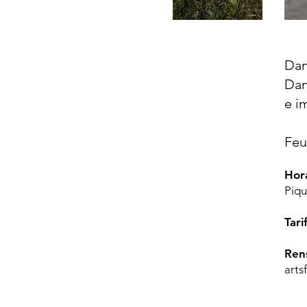
Dan
Dan
e i
Feu
Hor
Piqu
Tari
Ren
arts