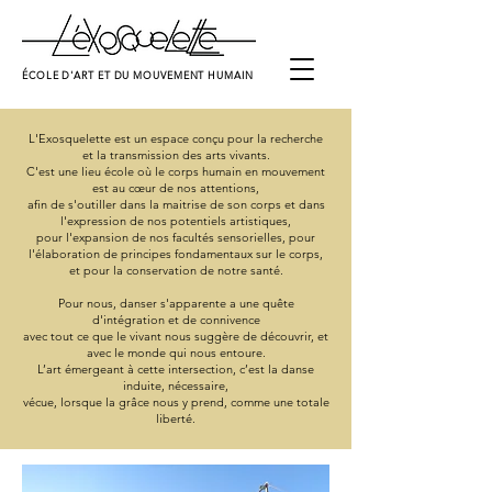
ÉCOLE D'ART ET DU MOUVEMENT HUMAIN
L'Exosquelette est un espace conçu pour la recherche
et la transmission des arts vivants.
C'est une lieu école où le corps humain en mouvement
est au cœur de nos attentions,
afin de s'outiller dans la maitrise de son corps et dans
l'expression de nos potentiels artistiques,
pour l'expansion de nos facultés sensorielles, pour
l'élaboration de principes fondamentaux sur le corps,
et pour la conservation de notre santé
.
Pour nous, danser s'apparente a une quête
d'intégration et de connivence
avec tout ce que le vivant nous suggère de découvrir, et
avec
le monde qui nous entoure.
L’art émergeant à cette intersection, c’est la danse
induite, nécessaire,
vécue, lorsque la grâce nous y prend, comme une totale
liberté.