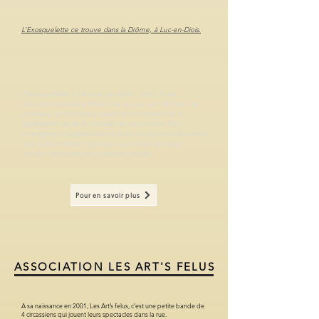
L’Exosquelette ce trouve dans la Drôme, à Luc-en-Diois.
L’Exosquelette c’est aussi un esprit : celui d’une
éducation populaire affranchie, qui par son éthique, sa
poétique, sa technique, prend le contrepied de la
digitalisation et de la virtualité de nos avenirs. Nos
investigations passionnées et notre confiance se tournent
vers notre matière organique. Les forces qui nous
animent sont avant tout gravitationnelles.
Pour en savoir plus
ASSOCIATION LES ART'S FELUS
A sa naissance en 2001, Les Art’s felus, c’est une petite bande de
4 circassiens qui jouent leurs spectacles dans la rue.