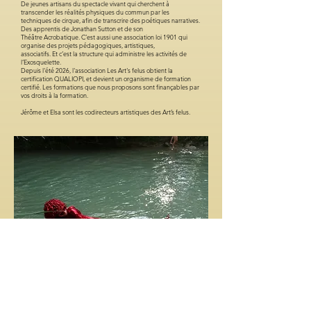
De jeunes artisans du spectacle vivant qui cherchent à
transcender les réalités physiques du commun par les
techniques de cirque, afin de transcrire des poétiques narratives.
Des apprentis de Jonathan Sutton et de son
Théâtre Acrobatique. C’est aussi une association loi 1901 qui
organise des projets pédagogiques, artistiques,
associatifs. Et c’est la structure qui administre les activités de
l’Exosquelette.
Depuis l'été 2026, l'association Les Art's felus obtient la
certification QUALIOPI, et devient un organisme de formation
certifié. Les formations que nous proposons sont finançables par
vos droits à la formation.
Jérôme et Elsa sont les codirecteurs artistiques des Art’s felus.