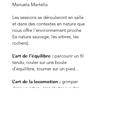
Manuela Martella
Les sessions se dérouleront en salle
et dans des contextes en nature que
nous offre l’environnement proche
(la nature sauvage, les arbres, les
rochers).
L’art de l’équilibre :
parcourir un fil
tendu, rouler sur une boule
d’équilibre, tourner sur un pied…
L’art de la locomotion :
grimper
dans un arbre, crapahuter sur des
rochers, ramper, tanguer, virer,
rouler…ondoyer. Sauter, voltiger.
L’art du savoir-faire-ensemble :
grimper sur l’autre, transporter
quelqu’un, accompagner les
dégringolades, rebondir ensemble.