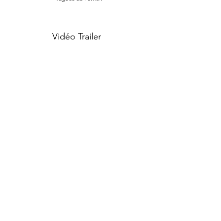
Vidéo Trailer
Vidéo complète sur demande :
artsfelus@gmail.com
Politique de cookies
Mentions légales
Politique de confidentialité
Termes et conditions